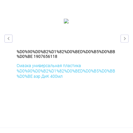
%BB
%D0%90%D0%B2%D1%82%D0%BED%D0%B5%D0%BB
%D
%D0%BE 1907656118
%D
Смазка универсальная пластика
Сма
%BB
%D0%90%D0%B2%D1%82%D0%BED%D0%B5%D0%BB
%D
%D0%BE аэр ДиК 400мл
%D0